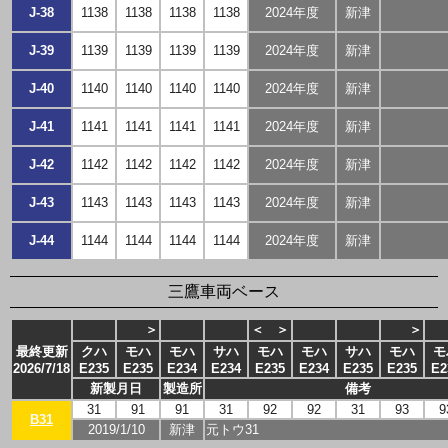
J-38
1138
1138
1138
1138
2024年度
新津
J-39
1139
1139
1139
1139
2024年度
新津
J-40
1140
1140
1140
1140
2024年度
新津
J-41
1141
1141
1141
1141
2024年度
新津
J-42
1142
1142
1142
1142
2024年度
新津
J-43
1143
1143
1143
1143
2024年度
新津
J-44
1144
1144
1144
1144
2024年度
新津
三鷹車両ベース
＞
＜
＞
＞
最終更新
クハ
モハ
モハ
サハ
モハ
モハ
サハ
モハ
モ
2026/7/18
E235
E235
E234
E234
E235
E234
E235
E235
E2
新製月日
製造所
備考
31
91
91
31
92
92
31
93
9
B31
2019/1/10
新津
元トウ31