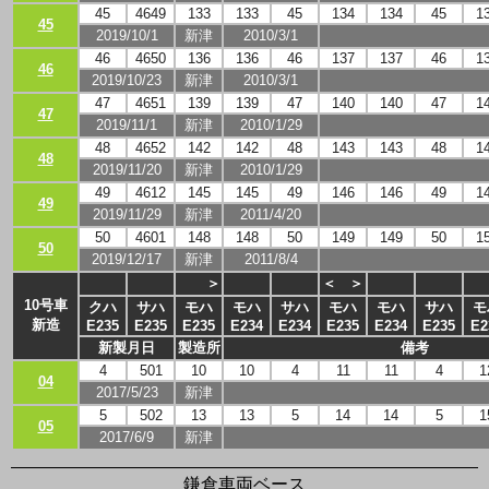
45
4649
133
133
45
134
134
45
1
45
2019/10/1
新津
2010/3/1
46
4650
136
136
46
137
137
46
1
46
2019/10/23
新津
2010/3/1
47
4651
139
139
47
140
140
47
1
47
2019/11/1
新津
2010/1/29
48
4652
142
142
48
143
143
48
1
48
2019/11/20
新津
2010/1/29
49
4612
145
145
49
146
146
49
1
49
2019/11/29
新津
2011/4/20
50
4601
148
148
50
149
149
50
1
50
2019/12/17
新津
2011/8/4
＞
＜
＞
10号車
クハ
サハ
モハ
モハ
サハ
モハ
モハ
サハ
モ
新造
E235
E235
E235
E234
E234
E235
E234
E235
E2
新製月日
製造所
備考
4
501
10
10
4
11
11
4
1
04
2017/5/23
新津
5
502
13
13
5
14
14
5
1
05
2017/6/9
新津
鎌倉車両ベース