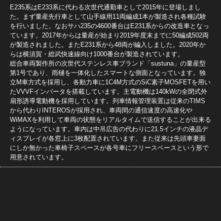
E235系はE233系に代わる次世代通勤車として2015年に登場しまし
た。まず量産先行車として山手線用11両編成1本が製造され各種試験
を行いました。なおサハ235の4600番台はE231系からの改造車となっ
ています。2017年からは量産が始まり2019年度末までに50編成502両
が製造されました。またE231系から48両が編入しました。2020年か
らは横須賀・総武快速線向け1000番台が製造されています。
総合車両製作所の次世代ステンレス車ブランド「sustuna」の量産型
第1号であり、雨樋を一体化したスマートな側面となっています。独
立M車方式を採用し、各動力車に1C4M方式のSiC素子MOSFETを用い
たVVVFインバータを搭載しています。主電動機は140kWの全閉式外
扇形誘導電動機を採用しています。列車情報管理装置は従来のTIMS
から代わりINTEROSが採用され、車両間の通信速度の高速化や
WiMAXを利用して車両の状態をリアルタイムで送信することが出来る
ようになっています。車内は中吊広告の代わりに21.5インチの液晶デ
ィスプレイが各窓上に3枚配置されています。また従来は先頭車妻面
にしか無かった車椅子スペースが各号車にフリースペースという形で
用意されています。