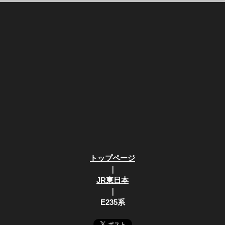
トップページ
｜
JR東日本
｜
E235系