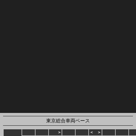
東京総合車両ベース
＞
＜
＞