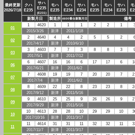
サハ
最終更新
クハ
モハ
モハ
サハ
モハ
モハ
サハ
モ
E235
2026/7/18
E235
E235
E234
E234
E235
E234
E235
E2
(E231)
新製月日
製造所
備考
4600番台新製月日
1
4620
1
1
1
2
2
1
01
2015/3/26
新津
2011/1/18
2
4640
4
4
2
5
5
2
02
2017/4/17
新津
2010/6/10
3
4603
7
7
3
8
8
3
03
2017/5/1
新津
2011/7/12
6
4607
16
16
6
17
17
6
1
06
2017/6/21
新津
2011/6/2
7
4608
19
19
7
20
20
7
2
07
2017/7/4
新津
2011/6/2
8
4609
22
22
8
23
23
8
2
08
2017/9/12
新津
2011/5/16
9
4610
25
25
9
26
26
9
2
09
2017/9/29
新津
2011/5/16
10
4613
28
28
10
29
29
10
3
10
2017/10/16
新津
2011/3/17
11
4614
31
31
11
32
32
11
3
11
2017/11/7
新津
2011/3/17