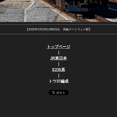
【2020年3月20日15時25分 高輪ゲートウェイ駅】
トップページ
｜
JR東日本
｜
E235系
｜
トウ37編成