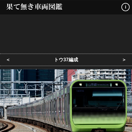
i
＜
トウ37編成
＞