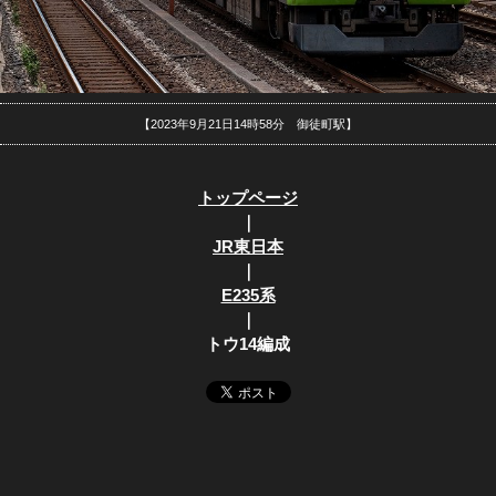
【2023年9月21日14時58分 御徒町駅】
トップページ
｜
JR東日本
｜
E235系
｜
トウ14編成