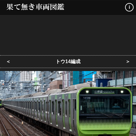
i
＜
トウ14編成
＞