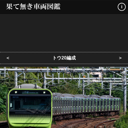
i
＜
トウ20編成
＞