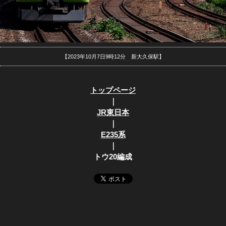
【2023年10月7日9時12分 新大久保駅】
トップページ
｜
JR東日本
｜
E235系
｜
トウ20編成