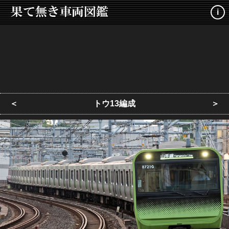
i
＜
トウ13編成
＞