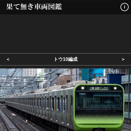
i
＜
トウ10編成
＞