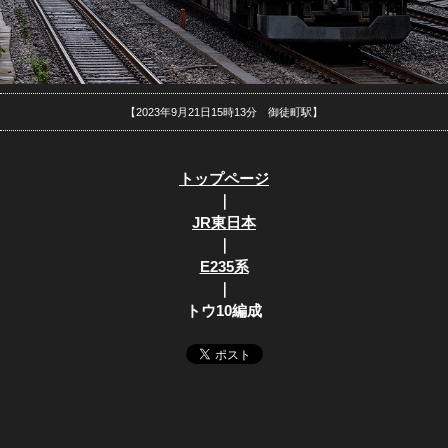
【2023年9月21日15時13分 御徒町駅】
トップページ
｜
JR東日本
｜
E235系
｜
トウ10編成