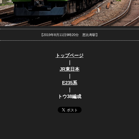
【2019年8月11日9時20分 恵比寿駅】
トップページ
｜
JR東日本
｜
E235系
｜
トウ38編成