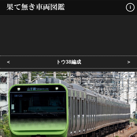
i
＜
トウ38編成
＞