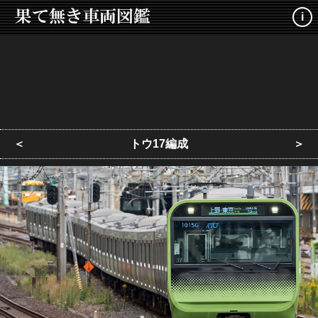
i
＜
トウ17編成
＞