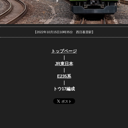
【2022年10月15日10時35分 西日暮里駅】
トップページ
｜
JR東日本
｜
E235系
｜
トウ17編成