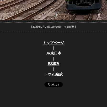
【2023年2月24日16時10分 有楽町駅】
トップページ
｜
JR東日本
｜
E235系
｜
トウ26編成