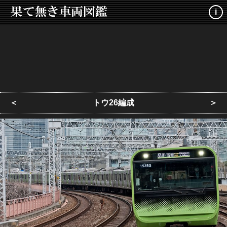
i
＜
トウ26編成
＞