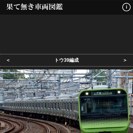
i
＜
トウ39編成
＞