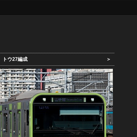
トウ27編成
＞