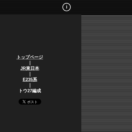
i
トップページ
｜
JR東日本
｜
E235系
｜
トウ27編成