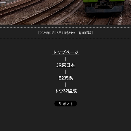
【2024年1月18日14時34分 有楽町駅】
トップページ
｜
JR東日本
｜
E235系
｜
トウ32編成