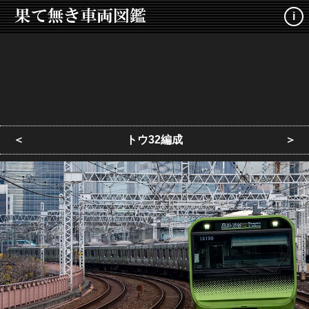
i
＜
トウ32編成
＞