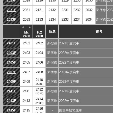
2029F
2029
2129
2130
2229
2230
2030
新宿線
20
2031F
2031
2131
2132
2231
2232
2032
新宿線
20
2033F
2033
2133
2134
2233
2234
2034
新宿線
20
＜
＞
所属
備考
Mc
Tc2
2400
2400
2401F
2401
2402
新宿線
2021年度廃車
2403F
2403
2404
新宿線
2022年度廃車
2405F
2405
2406
新宿線
2022年度廃車
2407F
2407
2408
新宿線
2021年度廃車
2410
2409F
2409
新宿線
2023年度廃車
(2031)
2412
2411F
2411
新宿線
2021年度廃車
(2032)
2414
2413F
2413
新宿線
2022年度廃車
(2033)
2416
2415F
2415
-
田無事故で廃車
(2034)