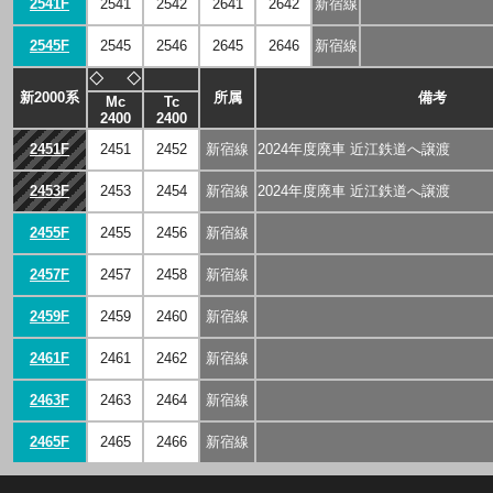
2541F
2541
2542
2641
2642
新宿線
2545F
2545
2546
2645
2646
新宿線
◇
◇
新2000系
所属
備考
Mc
Tc
2400
2400
2451F
2451
2452
新宿線
2024年度廃車 近江鉄道へ譲渡
2453F
2453
2454
新宿線
2024年度廃車 近江鉄道へ譲渡
2455F
2455
2456
新宿線
2457F
2457
2458
新宿線
2459F
2459
2460
新宿線
2461F
2461
2462
新宿線
2463F
2463
2464
新宿線
2465F
2465
2466
新宿線