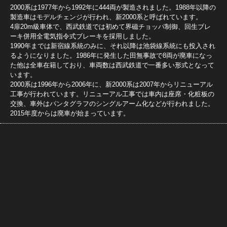
2000系は1977年から1992年に444両が製造されました。1988年以降の
製造車はモデルチェンジが行われ、新2000系と呼ばれています。
4扉20m級車体で、西武鉄道では初めて界磁チョッパ制御、回生ブレ
ーキ併用全電気指令式ブレーキを採用しました。
1990年までは新宿線系統のみに、それ以降は池袋線系統にも投入され
るようになりました。1986年に発生した田無事故で8両が廃車になっ
た他は全車在籍しており、車両数は西武鉄道で一番多い形式となって
います。
2000系は1996年から2006年に、新2000系は2007年からリニューアル
工事が行われています。リニューアル工事では車内は座席・化粧板の
交換、車外はパンタグラフのシングルアーム化などが行われました。
2015年度からは廃車が始まっています。