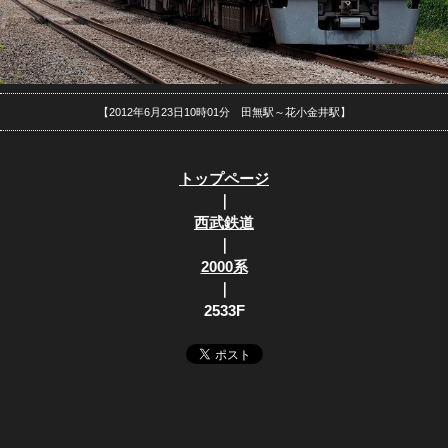
【2012年6月23日10時01分 田無駅～花小金井駅】
トップページ
｜
西武鉄道
｜
2000系
｜
2533F