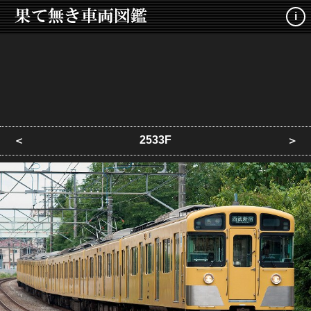
i
2533F
＜
＞