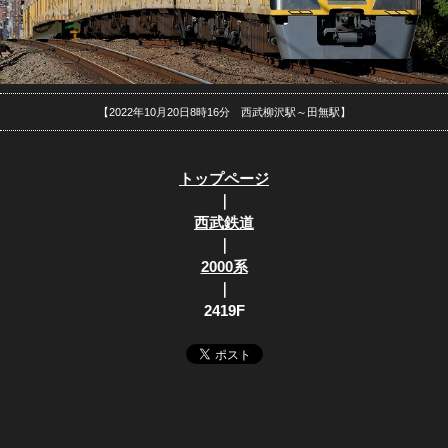
【2022年10月20日8時16分 西武柳沢駅～田無駅】
トップページ
｜
西武鉄道
｜
2000系
｜
2419F