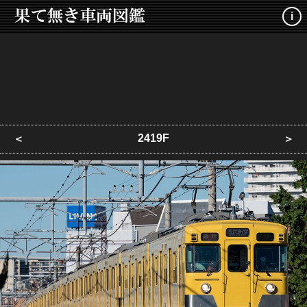
i
2419F
＜
＞