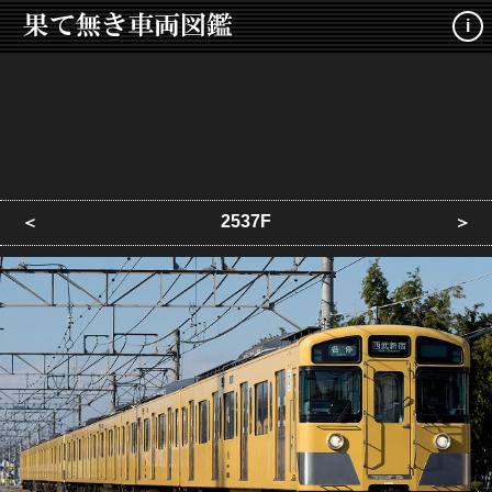
i
2537F
＜
＞