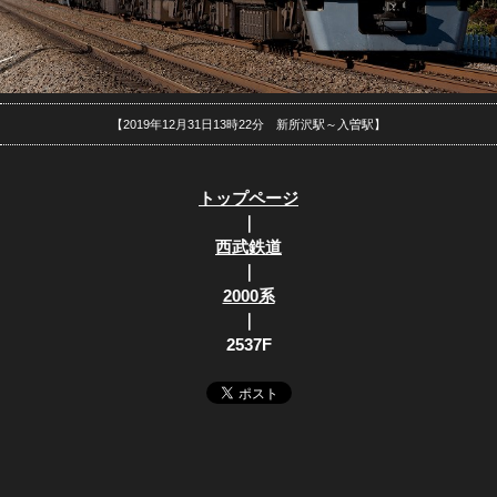
【2019年12月31日13時22分 新所沢駅～入曽駅】
トップページ
｜
西武鉄道
｜
2000系
｜
2537F