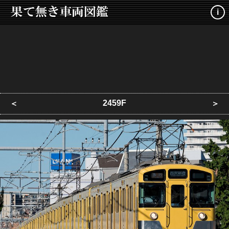
i
2459F
＜
＞