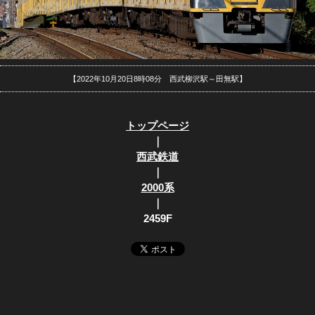
【2022年10月20日8時08分 西武柳沢駅～田無駅】
トップページ
｜
西武鉄道
｜
2000系
｜
2459F