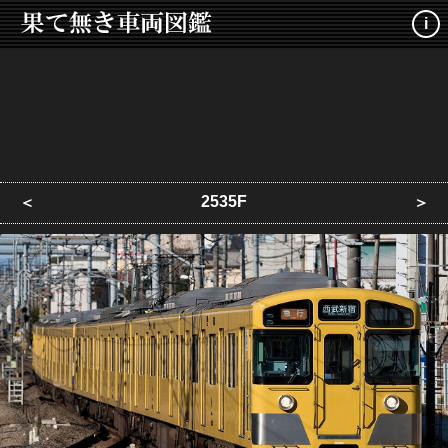
i
2535F
＜
＞