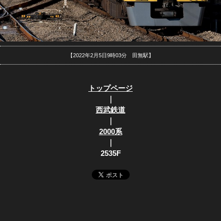
【2022年2月5日9時03分 田無駅】
トップページ
｜
西武鉄道
｜
2000系
｜
2535F