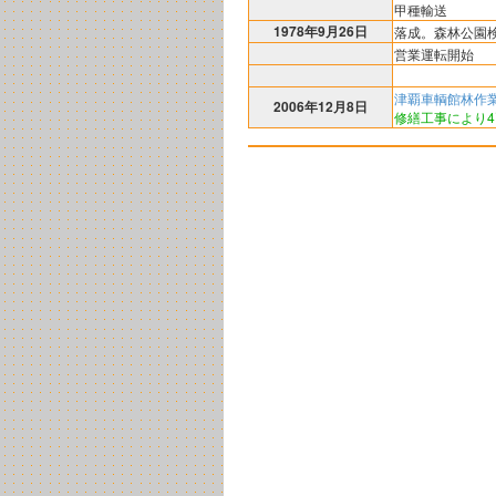
甲種輸送
1978年9月26日
落成。森林公園
営業運転開始
津覇車輌館林作
2006年12月8日
修繕工事により