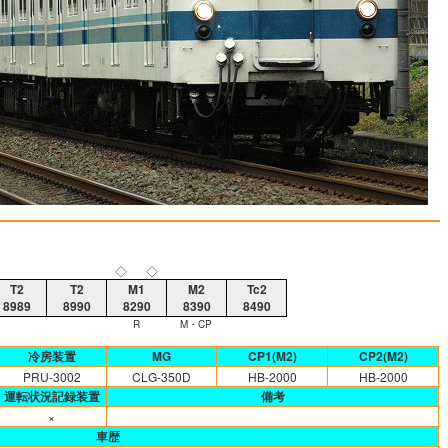
◇
◇
T2
T2
M1
M2
Tc2
8989
8990
8290
8390
8490
R
M・CP
冷房装置
MG
CP1(M2)
CP2(M2)
PRU-3002
CLG-350D
HB-2000
HB-2000
運転状況記録装置
備考
×
車歴