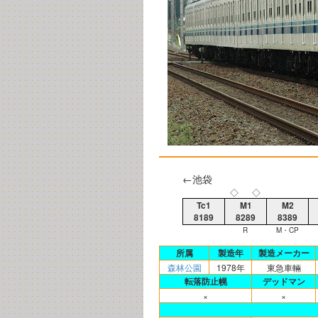
←池袋
◇
◇
Tc1
M1
M2
8189
8289
8389
R
M・CP
所属
製造年
製造メーカー
森林公園
1978年
東急車輛
転落防止幌
デッドマン
×
×