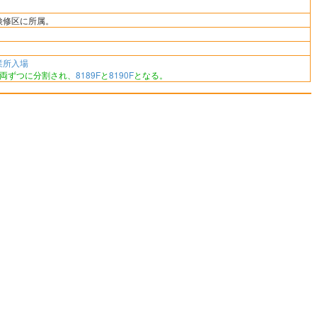
検修区に所属。
業所入場
4両ずつに分割され、
8189F
と
8190F
となる。