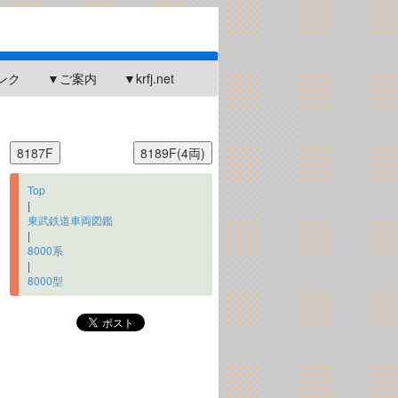
ンク
▼ご案内
▼krfj.net
Top
|
東武鉄道車両図鑑
|
8000系
|
8000型