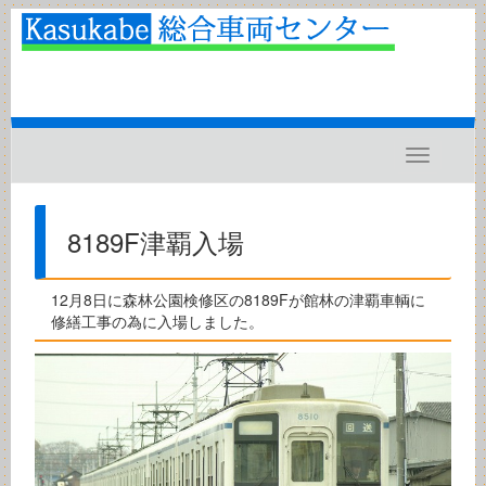
Toggle
navigatio
8189F津覇入場
12月8日に森林公園検修区の8189Fが館林の津覇車輌に
修繕工事の為に入場しました。