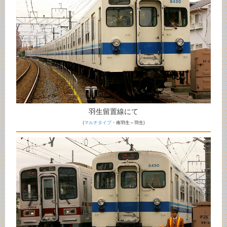
羽生留置線にて
(
マルチタイプ
・南羽生～羽生)