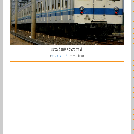
原型顔最後の力走
(
マルチタイプ
・羽生～川俣)