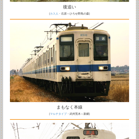
後追い
(
カス人
・石原～ひろせ野鳥の森)
まもなく本線
(
マルチタイプ
・武州荒木～新郷)