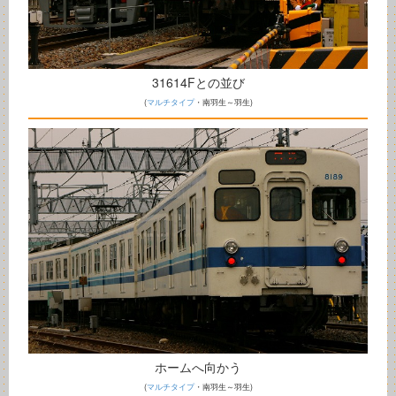
31614Fとの並び
(
マルチタイプ
・南羽生～羽生)
ホームへ向かう
(
マルチタイプ
・南羽生～羽生)