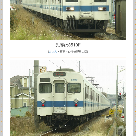
先導は8510F
(
カス人
・石原～ひろせ野鳥の森)