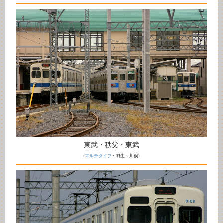
東武・秩父・東武
(
マルチタイプ
・羽生～川俣)