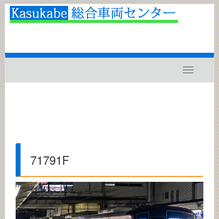
Toggle
navigatio
71791F