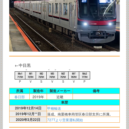
←中目黒
＜
＜
＞
＜
Mc1
M1
M2
M3
M2'
M1'
Mc2
71791
72791
73791
74791
75791
76791
77791
P
V
S
V
S
V
P
所属
製造年
製造メーカー
備考
春日部
2019年
近畿
車歴
2019年12月14日
甲種輸送
2019年12月**日
落成。南栗橋車両管区春日部支所に所属。
2020年3月22日
727Tより営業運転開始