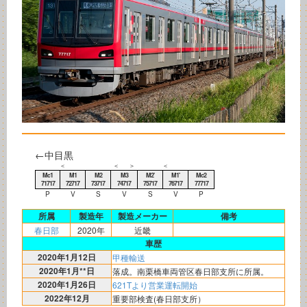
←中目黒
＜
＜
＞
＜
Mc1
M1
M2
M3
M2'
M1'
Mc2
71717
72717
73717
74717
75717
76717
77717
P
V
S
V
S
V
P
所属
製造年
製造メーカー
備考
春日部
2020年
近畿
車歴
2020年1月12日
甲種輸送
2020年1月**日
落成。南栗橋車両管区春日部支所に所属。
2020年1月26日
621Tより営業運転開始
2022年12月
重要部検査(春日部支所）