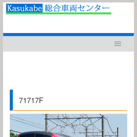
Toggle
navigatio
71717F