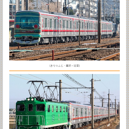
(きり☆ふじ・藤沢～辻堂)