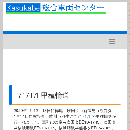
Toggle
navigatio
71717F甲種輸送
2020年1月12～13日に徳庵→吹田タ→新鶴見→熊谷タ、
1月14日に熊谷タ→武川→羽生にて
71717F
の甲種輸送が
行われました。牽引は徳庵→吹田タDE10-1743、吹田タ
→横浜羽沢EF210-105、横浜羽沢→熊谷タEF65-2089、