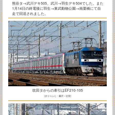
熊谷タ→武川デキ505、武川→羽生デキ504でした。また
1月14日の終電後に羽生→東武動物公園→南栗橋にて自
走で回送されました。
吹田タからの牽引はEF210-105
(きり☆ふじ・藤沢～辻堂)