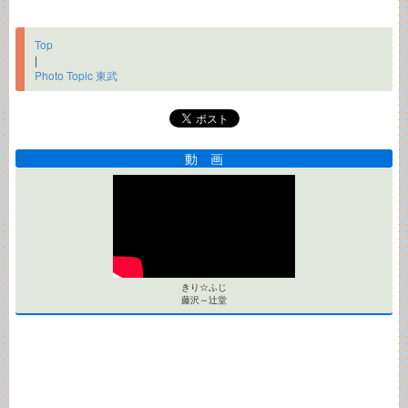
Top
|
Photo Topic 東武
動 画
きり☆ふじ
藤沢～辻堂