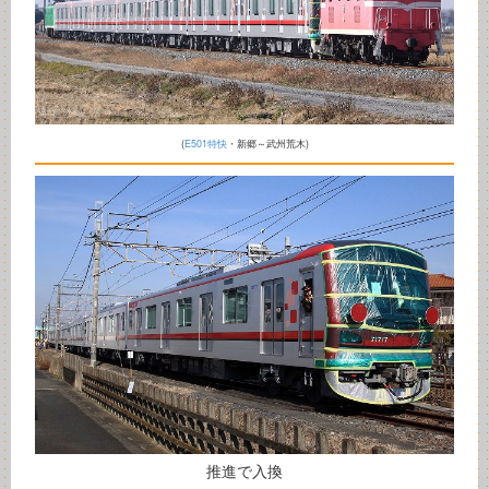
(
E501特快
・新郷～武州荒木)
推進で入換