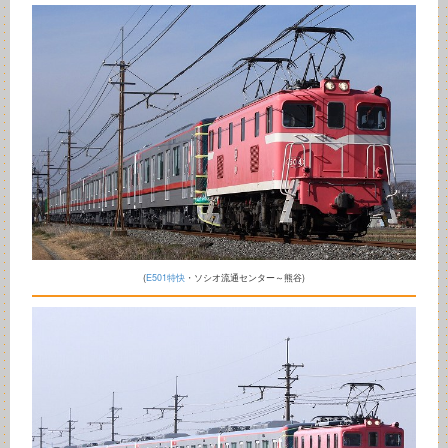
(
E501特快
・ソシオ流通センター～熊谷)