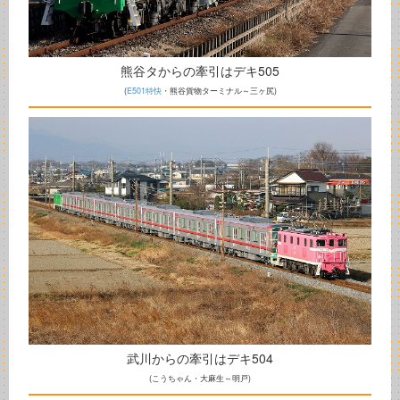
熊谷タからの牽引はデキ505
(
E501特快
・熊谷貨物ターミナル～三ヶ尻)
武川からの牽引はデキ504
(こうちゃん・大麻生～明戸)