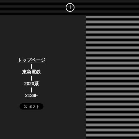
i
トップページ
｜
東急電鉄
｜
2020系
｜
2138F