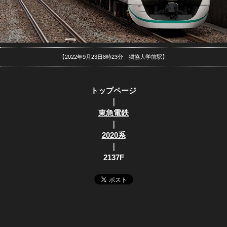
【2022年9月23日8時23分 獨協大学前駅】
トップページ
｜
東急電鉄
｜
2020系
｜
2137F