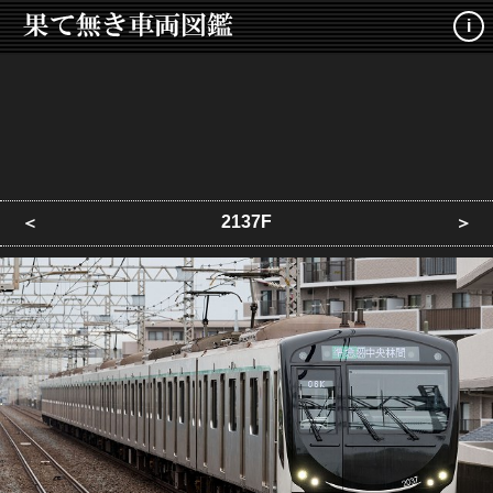
i
2137F
＜
＞