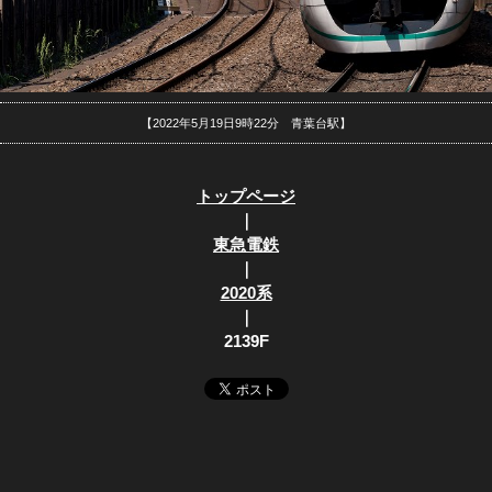
【2022年5月19日9時22分 青葉台駅】
トップページ
｜
東急電鉄
｜
2020系
｜
2139F