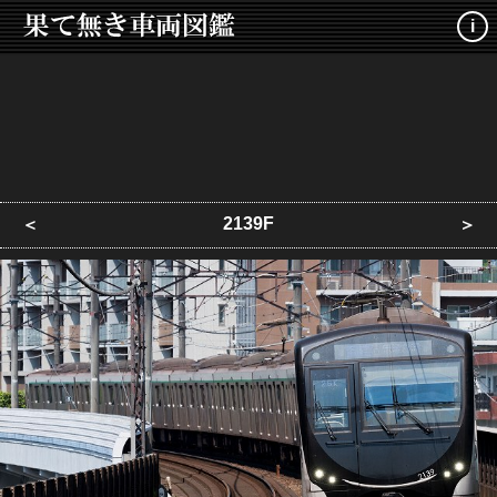
i
2139F
＜
＞