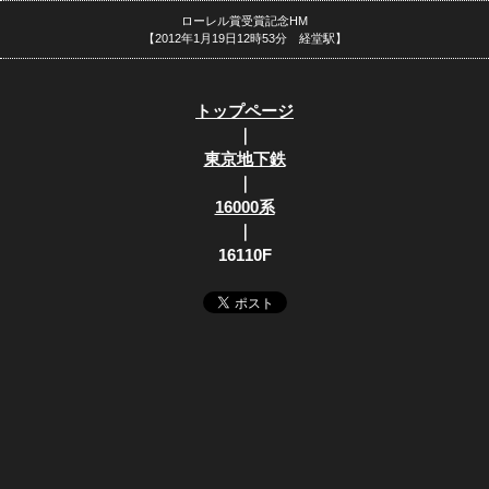
ローレル賞受賞記念HM
【2012年1月19日12時53分 経堂駅】
トップページ
｜
東京地下鉄
｜
16000系
｜
16110F