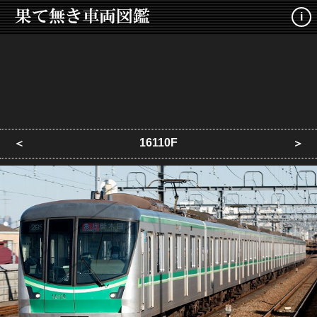
i
16110F
＜
＞