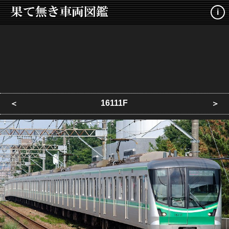
i
16111F
＜
＞