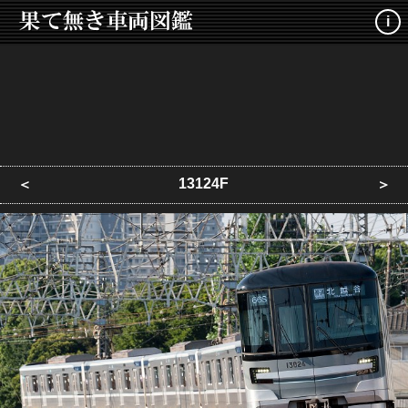
i
13124F
＜
＞