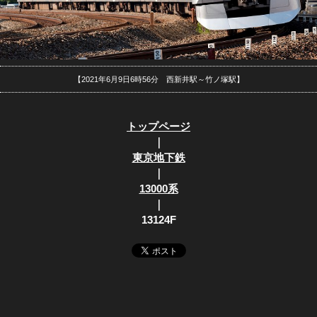
【2021年6月9日6時56分 西新井駅～竹ノ塚駅】
トップページ
｜
東京地下鉄
｜
13000系
｜
13124F