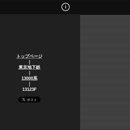
i
トップページ
｜
東京地下鉄
｜
13000系
｜
13123F