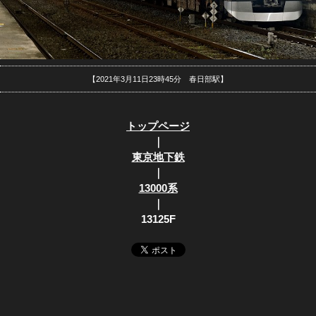
【2021年3月11日23時45分 春日部駅】
トップページ
｜
東京地下鉄
｜
13000系
｜
13125F