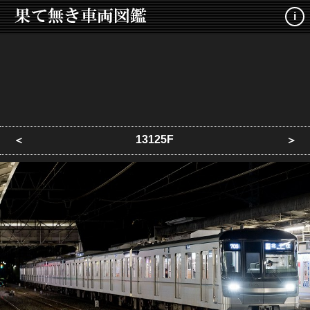
i
13125F
＜
＞