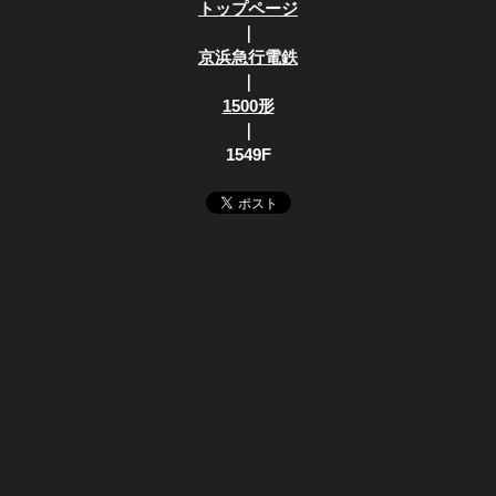
トップページ
｜
京浜急行電鉄
｜
1500形
｜
1549F