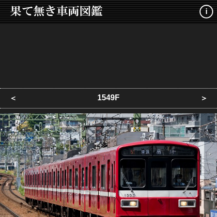
i
1549F
＜
＞