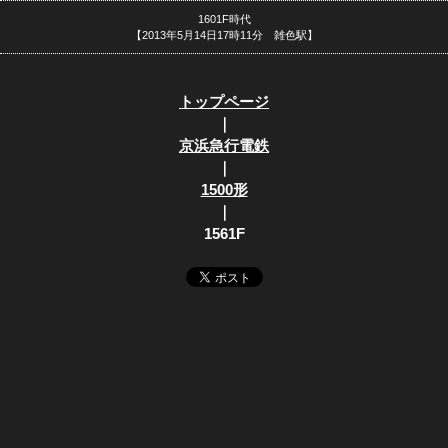
1601F時代
【2013年5月14日17時11分 雑色駅】
トップページ
｜
京浜急行電鉄
｜
1500形
｜
1561F