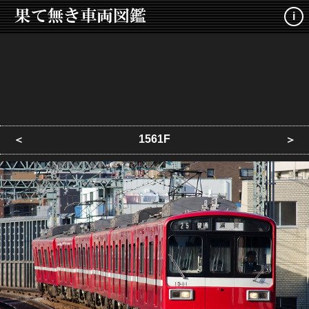
i
1561F
＜
＞