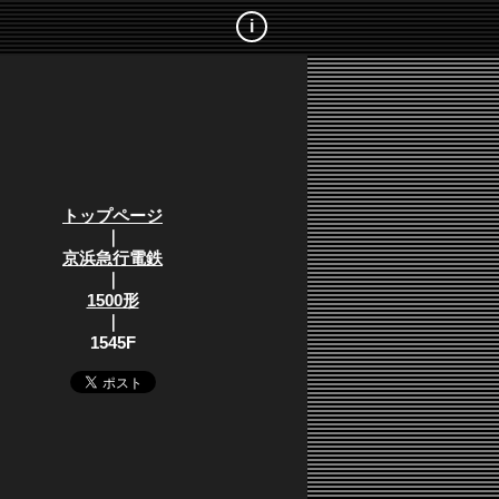
i
トップページ
｜
京浜急行電鉄
｜
1500形
｜
1545F