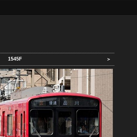
1545F
＞