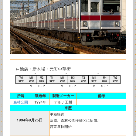
←池袋・新木場・元町中華街
＞
＞
＞
Tc1
M1
M2
T1
M1
M3
T2
M1
M4
Tc2
9152
9252
9352
9452
9552
9652
9752
9852
9952
9052
V
S・P
V
S・P
V
S・P
所属
製造年
製造メーカー
備考
森林公園
1994年
アルナ工機
車歴
甲種輸送
1994年9月25日
落成。森林公園検修区に所属。
営業運転開始