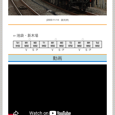
(2005/11/14・新河岸)
←池袋・新木場
◇
◇
◇
Tc1
M1
M2
T1
M1
M3
T2
M1
M4
Tc2
9152
9252
9352
9452
9552
9652
9752
9852
9952
9052
V
S・P
V
S・P
V
S・P
動画