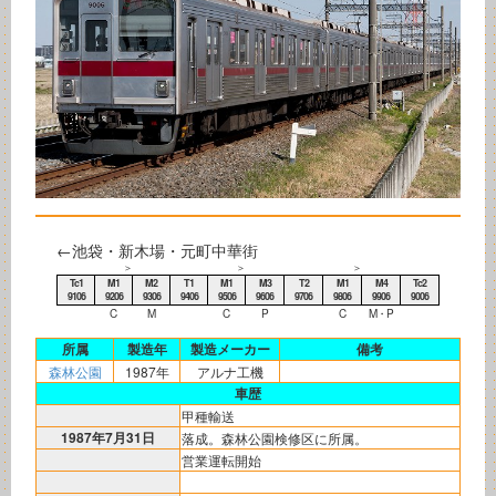
←池袋・新木場・元町中華街
＞
＞
＞
Tc1
M1
M2
T1
M1
M3
T2
M1
M4
Tc2
9106
9206
9306
9406
9506
9606
9706
9806
9906
9006
C
M
C
P
C
M・P
所属
製造年
製造メーカー
備考
森林公園
1987年
アルナ工機
車歴
甲種輸送
1987年7月31日
落成。森林公園検修区に所属。
営業運転開始