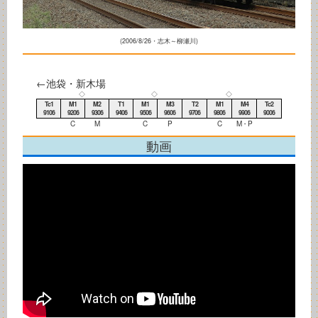
(2006/8/26・志木～柳瀬川)
←池袋・新木場
◇
◇
◇
Tc1
M1
M2
T1
M1
M3
T2
M1
M4
Tc2
9106
9206
9306
9406
9506
9606
9706
9806
9906
9006
C
M
C
P
C
M・P
動画