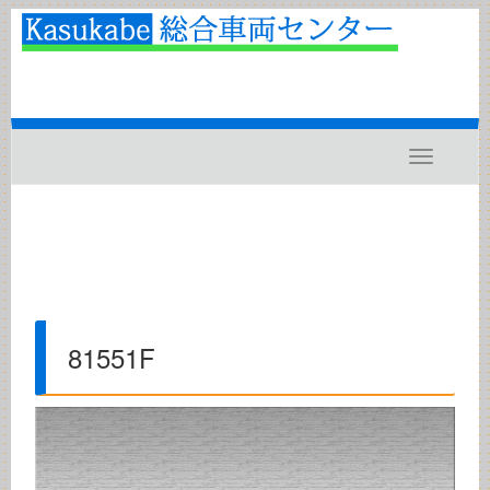
Toggle
navigatio
81551F