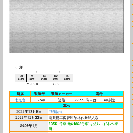
←柏
＞
＞
Tc1
M1
T3
M2
Tc2
81551
82551
83551
84551
85551
V・P・B
V・S
所属
製造年
製造メーカー
備考
七光台
2025年
近畿
83551号車は2013年製造
車歴
2025年12月9日
甲種輸送
2025年12月22日
南栗橋車両管区館林作業所入場
83551号車(元64602号車)を組込（館林作業
2026年1月
所）