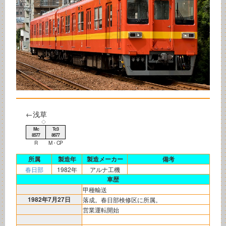
←浅草
◇
Mc
Tc3
8577
8677
R
M・CP
所属
製造年
製造メーカー
備考
春日部
1982年
アルナ工機
車歴
甲種輸送
1982年7月27日
落成。春日部検修区に所属。
営業運転開始