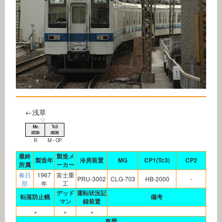
←浅草
◇
Mc
Tc3
8538
8638
R
M・CP
最終
製造メ
製造年
冷房装置
MG
CP1(Tc3)
CP2
所属
ーカー
春日
1967
富士重
PRU-3002
CLG-703
HB-2000
-
部
年
工
デッド
運転状況記
転落防止幌
備考
マン
録装置
×
×
×
車歴