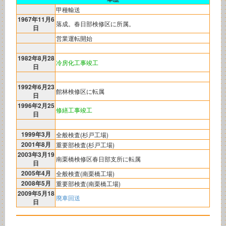
甲種輸送
1967年11月6
落成。春日部検修区に所属。
日
営業運転開始
1982年8月28
冷房化工事竣工
日
1992年6月23
館林検修区に転属
日
1996年2月25
修繕工事竣工
日
1999年3月
全般検査(杉戸工場)
2001年8月
重要部検査(杉戸工場)
2003年3月19
南栗橋検修区春日部支所に転属
日
2005年4月
全般検査(南栗橋工場)
2008年5月
重要部検査(南栗橋工場)
2009年5月18
廃車回送
日