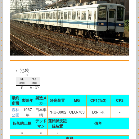
←池袋
◇
Mc
Tc3
8531
8631
R
M・CP
最終
製造メ
製造年
冷房装置
MG
CP1(Tc3)
CP2
所属
ーカー
森林
1967
日本車
PRU-3002
CLG-703
D3-F-R
-
公園
年
輌
デッド
運転状況記
転落防止幌
備考
マン
録装置
×
×
×
車歴