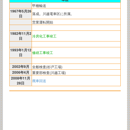
甲種輸送
1967年5月26
落成。川越電車区に所属。
日
営業運転開始
1982年11月2
冷房化工事竣工
日
1993年1月12
修繕工事竣工
日
2002年9月
全般検査(杉戸工場)
2006年4月
重要部検査(川越工場)
2008年11月
廃車回送
28日