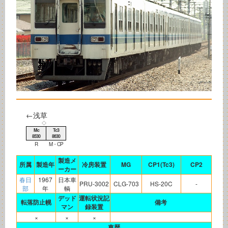
←浅草
◇
Mc
Tc3
8530
8630
R
M・CP
製造メ
所属
製造年
冷房装置
MG
CP1(Tc3)
CP2
ーカー
春日
1967
日本車
PRU-3002
CLG-703
HS-20C
-
部
年
輌
デッド
運転状況記
転落防止幌
備考
マン
録装置
×
×
×
車歴