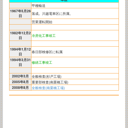
甲種輸送
1967年5月26
落成。川越電車区に所属。
日
営業運転開始
1982年12月2
冷房化工事竣工
日
1994年1月12
春日部検修区に転属
日
1994年3月31
修繕工事竣工
日
2002年3月
全般検査(杉戸工場)
2005年8月
重要部検査(南栗橋工場)
2008年8月
全般検査(南栗橋工場)