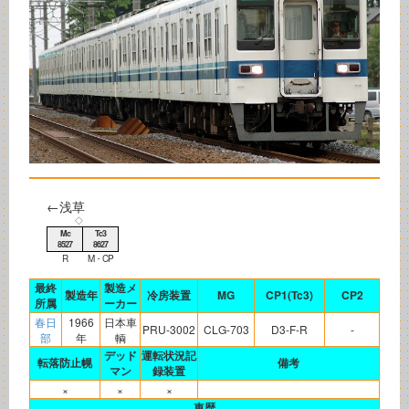
←浅草
◇
Mc
Tc3
8527
8627
R
M・CP
最終
製造メ
製造年
冷房装置
MG
CP1(Tc3)
CP2
所属
ーカー
春日
1966
日本車
PRU-3002
CLG-703
D3-F-R
-
部
年
輌
デッド
運転状況記
転落防止幌
備考
マン
録装置
×
×
×
車歴