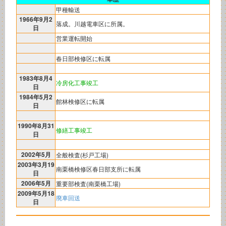
甲種輸送
1966年9月2
落成。川越電車区に所属。
日
営業運転開始
春日部検修区に転属
1983年8月4
冷房化工事竣工
日
1984年5月2
館林検修区に転属
日
1990年8月31
修繕工事竣工
日
2002年5月
全般検査(杉戸工場)
2003年3月19
南栗橋検修区春日部支所に転属
日
2006年5月
重要部検査(南栗橋工場)
2009年5月18
廃車回送
日