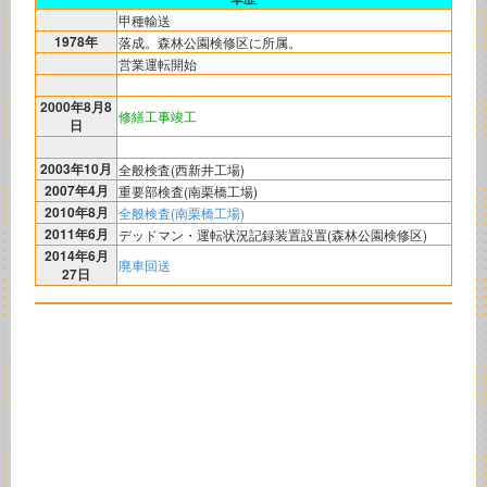
甲種輸送
1978年
落成。森林公園検修区に所属。
営業運転開始
2000年8月8
修繕工事竣工
日
2003年10月
全般検査(西新井工場)
2007年4月
重要部検査(南栗橋工場)
2010年8月
全般検査(南栗橋工場)
2011年6月
デッドマン・運転状況記録装置設置(森林公園検修区)
2014年6月
廃車回送
27日