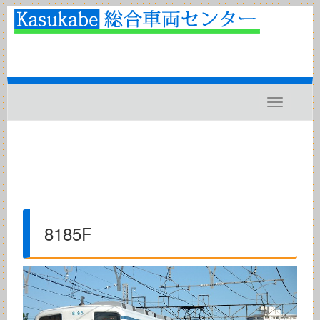
Toggle
navigatio
8185F