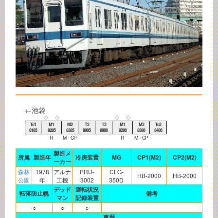
←池袋
◇
◇
◇
◇
Tc1
M1
M2
T2
T2
M1
M2
Tc2
8185
8285
8385
8985
8986
8286
8386
8486
R
M・CP
R
M・CP
製造メ
所属
製造年
冷房装置
MG
CP1(M2)
CP2(M2)
ーカー
森林
1978
アルナ
PRU-
CLG-
HB-2000
HB-2000
公園
年
工機
3002
350D
デッド
運転状況
転落防止幌
備考
マン
記録装置
○
○
○
車歴