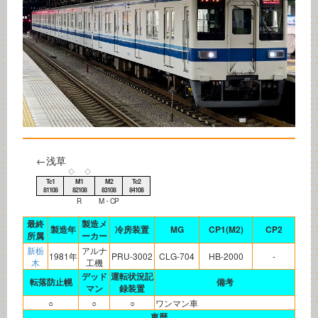
←浅草
◇
◇
Tc1
M1
M2
Tc2
81108
82108
83108
84108
R
M・CP
最終
製造メ
製造年
冷房装置
MG
CP1(M2)
CP2
所属
ーカー
新栃
アルナ
1981年
PRU-3002
CLG-704
HB-2000
-
木
工機
デッド
運転状況記
転落防止幌
備考
マン
録装置
○
○
○
ワンマン車
車歴