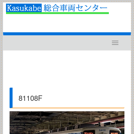
Toggle
navigatio
81108F