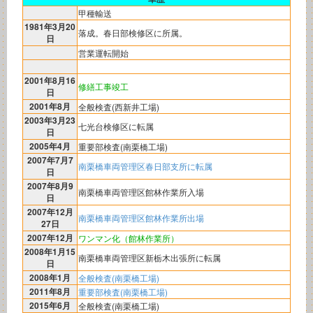
甲種輸送
1981年3月20
落成。春日部検修区に所属。
日
営業運転開始
2001年8月16
修繕工事竣工
日
2001年8月
全般検査(西新井工場)
2003年3月23
七光台検修区に転属
日
2005年4月
重要部検査(南栗橋工場)
2007年7月7
南栗橋車両管理区春日部支所に転属
日
2007年8月9
南栗橋車両管理区館林作業所入場
日
2007年12月
南栗橋車両管理区館林作業所出場
27日
2007年12月
ワンマン化（館林作業所）
2008年1月15
南栗橋車両管理区新栃木出張所に転属
日
2008年1月
全般検査(南栗橋工場)
2011年8月
重要部検査(南栗橋工場)
2015年6月
全般検査(南栗橋工場)