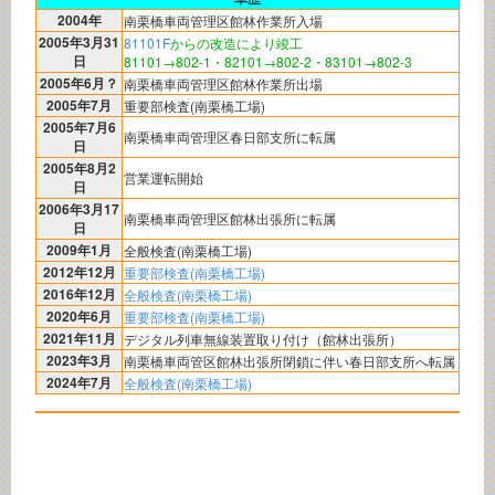
2004年
南栗橋車両管理区館林作業所入場
2005年3月31
81101F
からの改造により竣工
日
81101→802-1・82101→802-2・83101→802-3
2005年6月？
南栗橋車両管理区館林作業所出場
2005年7月
重要部検査(南栗橋工場)
2005年7月6
南栗橋車両管理区春日部支所に転属
日
2005年8月2
営業運転開始
日
2006年3月17
南栗橋車両管理区館林出張所に転属
日
2009年1月
全般検査(南栗橋工場)
2012年12月
重要部検査(南栗橋工場)
2016年12月
全般検査(南栗橋工場)
2020年6月
重要部検査(南栗橋工場)
2021年11月
デジタル列車無線装置取り付け（館林出張所）
2023年3月
南栗橋車両管区館林出張所閉鎖に伴い春日部支所へ転属
2024年7月
全般検査(南栗橋工場)