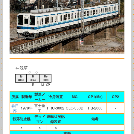
←浅草
◇
◇
Tc
M
Mc
802-1
802-2
802-3
R
M・CP
製造メ
所属
製造年
冷房装置
MG
CP1(Mc)
CP2
ーカー
春日
富士重
1979年
PRU-3002
CLG-350D
HB-2000
-
部
工
デッド
運転状況記
転落防止幌
備考
マン
録装置
○
○
○
車歴