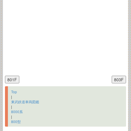
Top
|
東武鉄道車両図鑑
|
8000系
|
800型