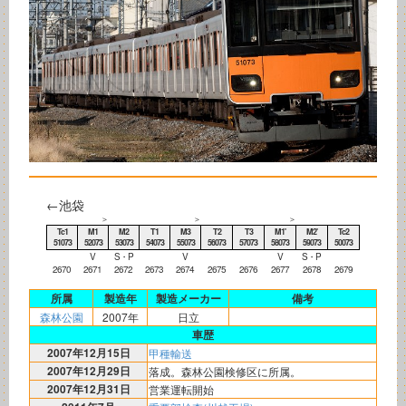
←池袋
＞
＞
＞
Tc1
M1
M2
T1
M3
T2
T3
M1'
M2'
Tc2
51073
52073
53073
54073
55073
56073
57073
58073
59073
50073
V
S・P
V
V
S・P
2670
2671
2672
2673
2674
2675
2676
2677
2678
2679
所属
製造年
製造メーカー
備考
森林公園
2007年
日立
車歴
2007年12月15日
甲種輸送
2007年12月29日
落成。森林公園検修区に所属。
2007年12月31日
営業運転開始