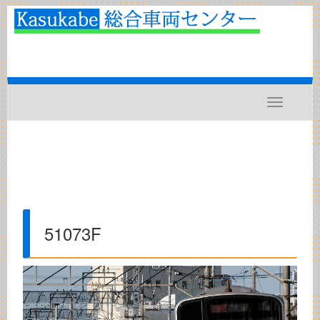
Toggle
navigatio
51073F