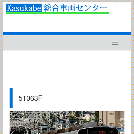
Toggle
navigatio
51063F