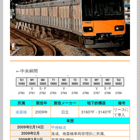
←中央林間
＞
＞
＞
Tc1
M1
M2
T1
M3
T2
T3
M1'
M2'
Tc2
51063
52063
53063
54063
55063
56063
57063
58063
59063
50063
V
S・P
V
V
S・P
2760
2761
2762
2763
2764
2765
2766
2767
2768
2769
所属
製造年
製造メーカー
地下鉄機器
備考
リースに
南栗橋
2009年
日立
3160?F・3140?F
て導入
車歴
2009年2月14日
甲種輸送
2009年2月
落成。南栗橋車両管理区に所属。
2009年3月1日
営業運転開始