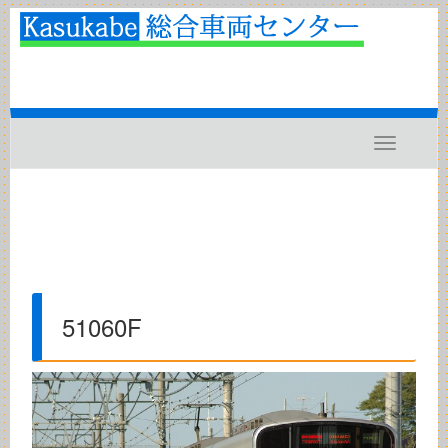
Toggle
navigatio
51060F