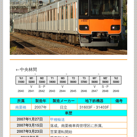
←中央林間
＞
＞
＞
Tc1
M1
M2
T1
M3
T2
T3
M1'
M2'
Tc2
51060
52060
53060
54060
55060
56060
57060
58060
59060
50060
V
S・P
V
V
S・P
2640
2641
2642
2643
2644
2645
2646
2647
2648
2649
所属
製造年
製造メーカー
地下鉄機器
備考
南栗橋
2007年
日立
31603F・31403F
車歴
2007年1月27日
甲種輸送
2007年3月15日
落成。南栗橋車両管理区に所属。
2007年3月23日
営業運転開始