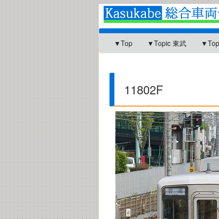
▼Top
▼Topic 東武
▼To
11802F