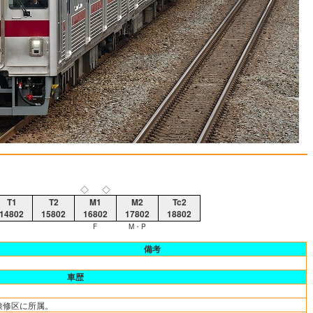
◇
◇
T1
T2
M1
M2
Tc2
14802
15802
16802
17802
18802
F
M・P
備考
車歴
検修区に所属。