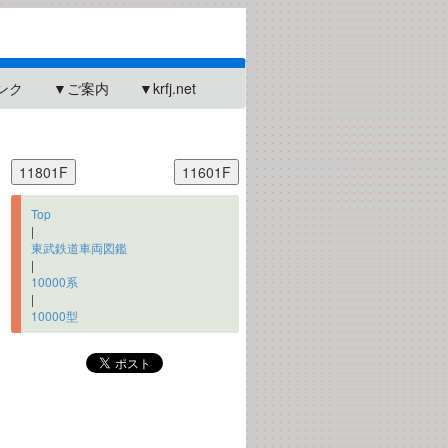
ンク
▼ご案内
▼krfj.net
Top
|
東武鉄道車両図鑑
|
10000系
|
10000型