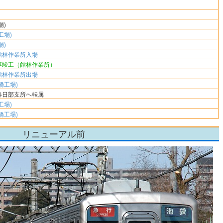
場)
工場)
場)
館林作業所入場
事竣工（館林作業所）
館林作業所出場
橋工場)
春日部支所へ転属
工場)
橋工場)
リニューアル前