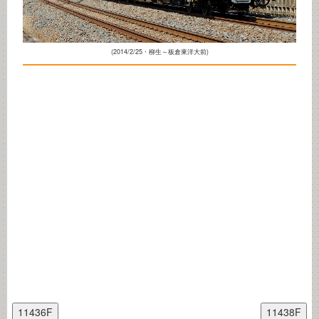
(2014/2/25・柳生～板倉東洋大前)