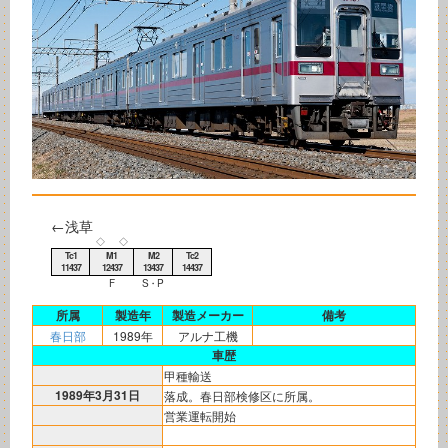
←浅草
◇
◇
Tc1
M1
M2
Tc2
11437
12437
13437
14437
F
S・P
所属
製造年
製造メーカー
備考
春日部
1989年
アルナ工機
車歴
甲種輸送
1989年3月31日
落成。春日部検修区に所属。
営業運転開始